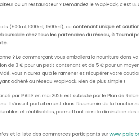
aiteur ou un restaurateur ? Demandez le WapiPack, c’est L
mats (500ml, 1000ml, 1500ml), ce
contenant unique et cautio
ursable chez tous les partenaires du réseau, à Tournai pour
ote.
nne ? Le commerçant vous emballera la nourriture dans vo
on de 3 € pour un petit contenant et de 5 € pour un moye
vidé, vous n’aurez qu’à le ramener et récupérer votre cauti
nt adhéré au réseau WapiPack. Rien de plus simple !
ncé par IPALLE en mai 2025 est subsidié par le Plan de Relan
ne. Il s’inscrit parfaitement dans l’économie de la fonctionna
urables et réutilisables, permettant ainsi la diminution de
nfos et la liste des commerces participants sur
www.ipalle.