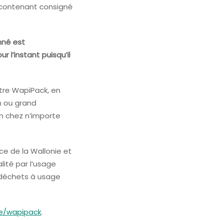
E contenant consigné
nné est
 l’instant puisqu’il
tre WapiPack, en
n ou grand
on chez n’importe
ce de la Wallonie et
lité par l’usage
s déchets à usage
be/wapipack
.