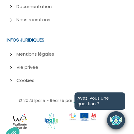
Documentation
Nous recrutons
INFOS JURIDIQUES
Mentions légales
Vie privée
Cookies
Avez-vous une
© 2023
Ipalle - Réalisé par
Losfeld
et
Webiome
question ?