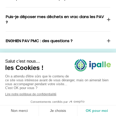
Puis-je déposer mes déchets en vrac dans les PAV
?
ENGHIEN PAV PMC : des questions ?
L’EAU
Avez-vous une
Quels sont les avantages à intégrer la plateforme
question ?
de Gestion Publique d’Assainissement Autonome
(GPAA) ?
Dans quel cas dois-je installer un Système
d’Epuration Autonome (SEI) ?