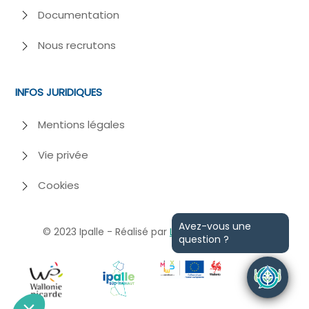
Documentation
Nous recrutons
INFOS JURIDIQUES
Mentions légales
Vie privée
Cookies
Avez-vous une
© 2023
Ipalle - Réalisé par
Losfeld
et
Webiome
question ?