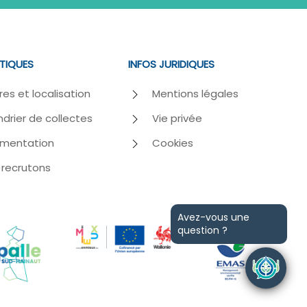
ATIQUES
INFOS JURIDIQUES
res et localisation
Mentions légales
drier de collectes
Vie privée
mentation
Cookies
 recrutons
Avez-vous une
question ?