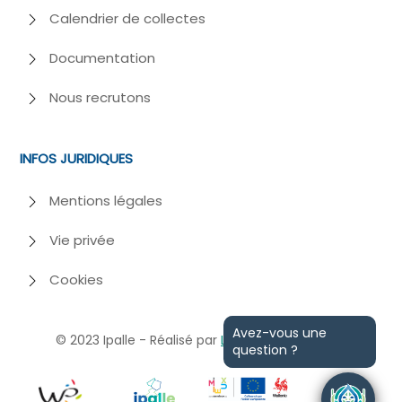
Calendrier de collectes
Documentation
Nous recrutons
INFOS JURIDIQUES
Mentions légales
Vie privée
Cookies
Avez-vous une
© 2023
Ipalle - Réalisé par
Losfeld
et
Webiome
question ?