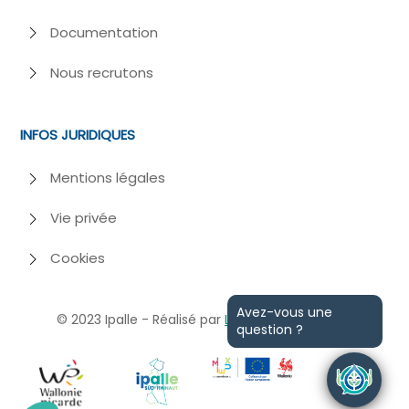
Documentation
Nous recrutons
INFOS JURIDIQUES
Mentions légales
Vie privée
Cookies
Avez-vous une
© 2023
Ipalle - Réalisé par
Losfeld
et
Webiome
question ?