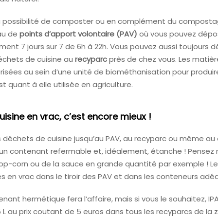
la possibilité de composter ou en complément du composta
eau de
points d’apport volontaire (PAV)
où vous pouvez dépo
ment 7 jours sur 7 de 6h à 22h. Vous pouvez aussi toujours 
échets de cuisine au
recyparc
près de chez vous. Les matiè
risées au sein d’une unité de biométhanisation pour produire 
t quant à elle utilisée en agriculture.
uisine en vrac, c’est encore mieux !
s déchets de cuisine jusqu’au PAV, au recyparc ou même au 
un contenant refermable et, idéalement, étanche ! Pensez 
op-corn ou de la sauce en grande quantité par exemple ! L
s en vrac dans le tiroir des PAV et dans les conteneurs adé
nant hermétique fera l’affaire, mais si vous le souhaitez, I
L au prix coutant de 5 euros dans tous les recyparcs de la 