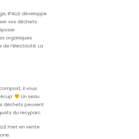
ge, IPALLE développe
ser vos déchets
déposer
res organiques
de l’électricité. La
compost, il vous
récup’
Un seau
es déchets peuvent
quats du recyparc.
PALLE met en vente
zone.