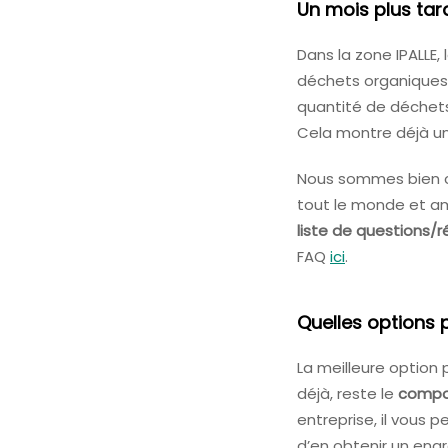
Un mois plus tar
Dans la zone IPALLE,
déchets organiques
quantité de déchets
Cela montre déjà un
Nous sommes bien co
tout le monde et a
liste de questions/
FAQ
ici
.
Quelles options 
La meilleure option 
déjà, reste le
compo
entreprise, il vous 
d’en obtenir un engr