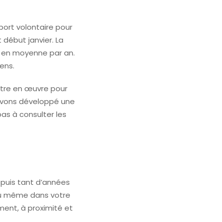
pport volontaire pour
début janvier. La
% en moyenne par an.
ens.
ttre en œuvre pour
avons développé une
pas à consulter les
depuis tant d’années
r ou même dans votre
ment, à proximité et