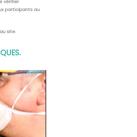
 vérifier
ux participants au
u site.
SQUES.