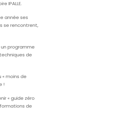
re IPALLE.
que année ses
s se rencontrent,
ur un programme
s techniques de
u « moins de
e !
nir « guide zéro
 formations de