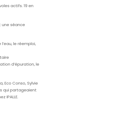
oles actifs. 19 en
t une séance
 l’eau, le réemploi,
taire
ation d’épuration, le
, Eco Conso, Sylvie
es qui partageaient
ez IPALLE.