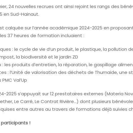
ier, 24 nouvelles recrues ont ainsi rejoint les rangs des bénév
 5 en Sud-Hainaut.
est calquée sur l’année académique 2024-2025 en proposan
 les 37 heures de formation incluaient :
ues : le cycle de vie d’un produit, le plastique, la pollution de
compost, la biodiversité et le jardin ZD
 : les produits d’entretien, la réparation, le gaspillage alimen
ites : l’Unité de valorisation des déchets de Thumaide, une st
es PMC Val’Up
4-2025 s’appuyait sur 12 prestataires externes (Materia Nova
ether, Le Carré, Le Contrat Rivière…) dont plusieurs bénévol
quises entre autres au travers de formations déjà suivies ch
 participants !