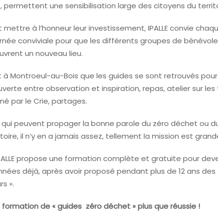
 permettent une sensibilisation large des citoyens du territoi
t mettre à l’honneur leur investissement, IPALLE convie cha
rnée conviviale pour que les différents groupes de bénévole
vrent un nouveau lieu.
t à Montroeul-au-Bois que les guides se sont retrouvés po
uverte entre observation et inspiration, repas, atelier sur le
 par le Crie, partages.
 qui peuvent propager la bonne parole du zéro déchet ou d
itoire, il n’y en a jamais assez, tellement la mission est grand
IPALLE propose une formation complète et gratuite pour deve
nnées déjà, après avoir proposé pendant plus de 12 ans des
s ».
a formation de « guides zéro déchet » plus que réussie !