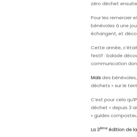
zéro déchet ensuite,
Pour les remercier e
bénévoles à une jou
échangent, et décou
Cette année, c’étai
festif : balade déco
communication donné
Mais
des bénévoles,
déchets » sur le terr
C’est pour cela qu’
déchet » depuis 3 a
« guides composteur
ème
La 3
édition de l