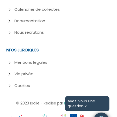
Calendrier de collectes
Documentation
Nous recrutons
INFOS JURIDIQUES
Mentions légales
Vie privée
Cookies
Avez-vous une
© 2023
Ipalle - Réalisé par
Losfeld
et
Webiome
question ?