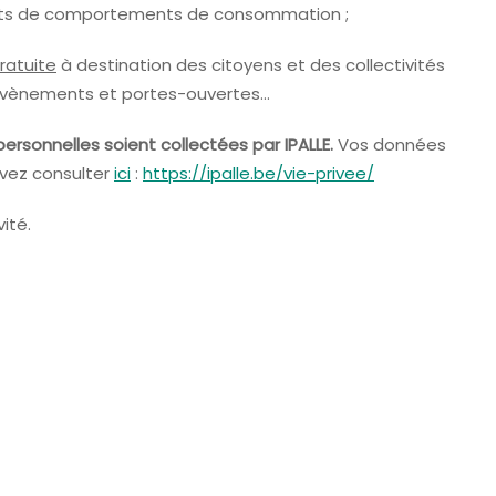
ements de comportements de consommation ;
gratuite
à destination des citoyens et des collectivités
s, évènements et portes-ouvertes…
ersonnelles soient collectées par IPALLE.
Vos données
uvez consulter
ici
:
https://ipalle.be/vie-privee/
ité.