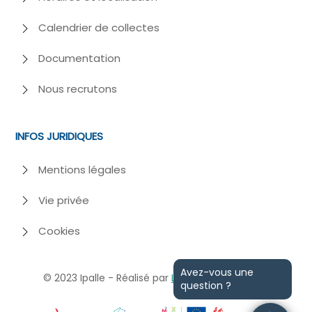
Calendrier de collectes
Documentation
Nous recrutons
INFOS JURIDIQUES
Mentions légales
Vie privée
Cookies
Avez-vous une
© 2023
Ipalle - Réalisé par
Losfeld
et
Webiome
question ?